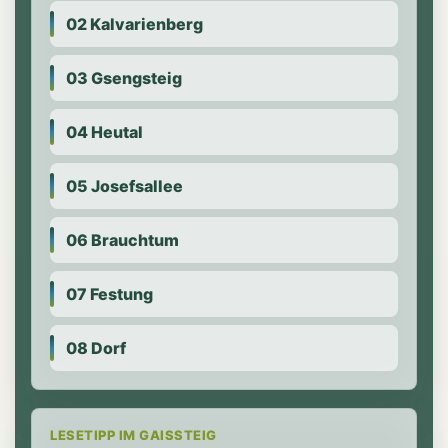
02 Kalvarienberg
03 Gsengsteig
04 Heutal
05 Josefsallee
06 Brauchtum
07 Festung
08 Dorf
LESETIPP IM GAISSTEIG