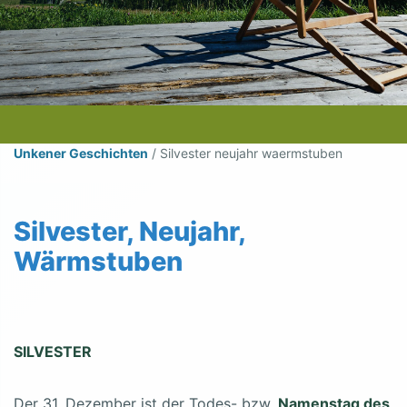
Unkener Geschichten
/
Silvester neujahr waermstuben
Silvester, Neujahr,
Wärmstuben
SILVESTER
Der 31. Dezember ist der Todes- bzw.
Namenstag des