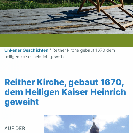
Unkener Geschichten
/
Reither kirche gebaut 1670 dem
heiligen kaiser heinrich geweiht
Reither Kirche, gebaut 1670,
dem Heiligen Kaiser Heinrich
geweiht
AUF DER