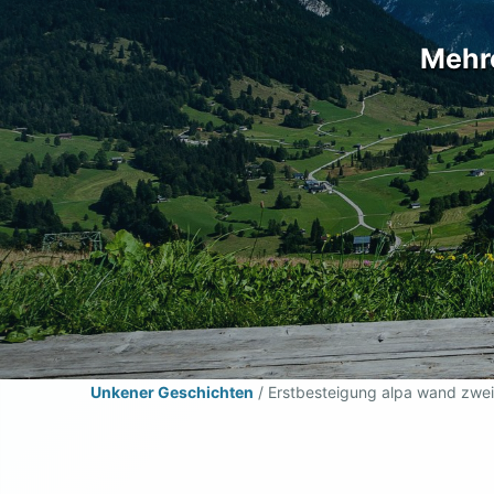
Mehre
Unkener Geschichten
/
Erstbesteigung alpa wand zwei