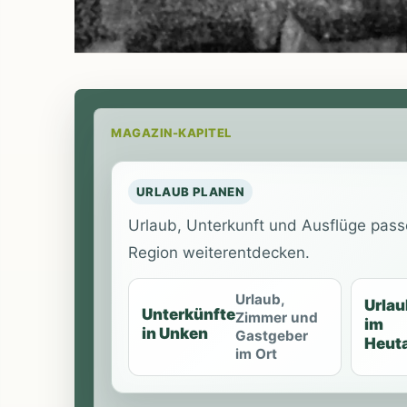
MAGAZIN-KAPITEL
URLAUB PLANEN
Urlaub, Unterkunft und Ausflüge pass
Region weiterentdecken.
Urlaub,
Urlau
Unterkünfte
Zimmer und
im
in Unken
Gastgeber
Heuta
im Ort