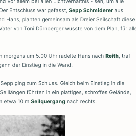
d vor allem bei allen Lichtverhältnis - sen, um alle
Der Entschluss war gefasst,
Sepp Schmiderer
aus
d Hans, planten gemeinsam als Dreier Seilschaft diese
ater von Toni Dürnberger wusste von dem Plan, für all
üh morgens um 5.00 Uhr radelte Hans nach
Reith
, traf
ann der Einstieg in die Wand.
Sepp ging zum Schluss. Gleich beim Einstieg in die
eillängen führten in ein plattiges, schroffes Gelände,
m etwa 10 m
Seilquergang
nach rechts.