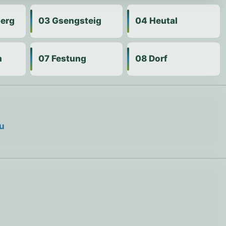
berg
03 Gsengsteig
04 Heutal
m
07 Festung
08 Dorf
u