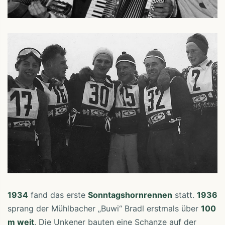
1934
fand das erste
Sonntagshornrennen
statt.
1936
sprang der Mühlbacher „Buwi“ Bradl erstmals über
100
m weit
. Die Unkener bauten eine Schanze auf der