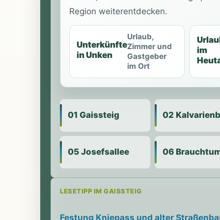
Region weiterentdecken.
Urlaub,
Urlau
Unterkünfte
Zimmer und
im
in Unken
Gastgeber
Heuta
im Ort
01 Gaissteig
02 Kalvarien
05 Josefsallee
06 Brauchtu
LESETIPP IM GAISSTEIG
Festung Kniepass und alter Straßenba