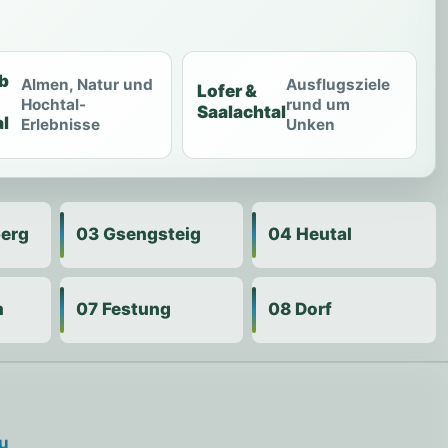
b
Almen, Natur und
Ausflugsziele
Lofer &
Hochtal-
rund um
Saalachtal
l
Erlebnisse
Unken
berg
03 Gsengsteig
04 Heutal
m
07 Festung
08 Dorf
u