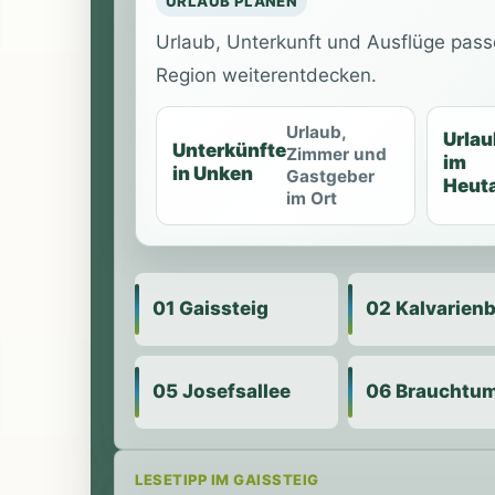
URLAUB PLANEN
Urlaub, Unterkunft und Ausflüge pass
Region weiterentdecken.
Urlaub,
Urlau
Unterkünfte
Zimmer und
im
in Unken
Gastgeber
Heuta
im Ort
01 Gaissteig
02 Kalvarien
05 Josefsallee
06 Brauchtu
LESETIPP IM GAISSTEIG