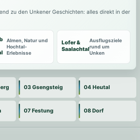
end zu den Unkener Geschichten: alles direkt in der
b
Almen, Natur und
Ausflugsziele
Lofer &
Hochtal-
rund um
Saalachtal
l
Erlebnisse
Unken
berg
03 Gsengsteig
04 Heutal
m
07 Festung
08 Dorf